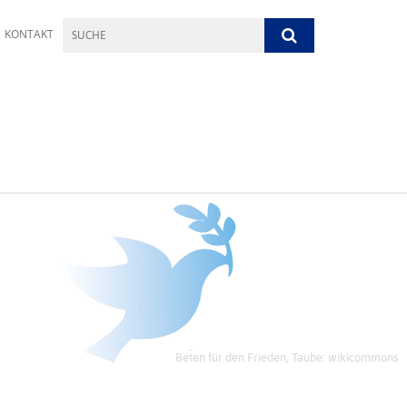
KONTAKT
Beten für den Frieden, Taube: wikicommons