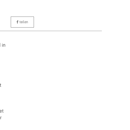
teilen
 in
t
et
r