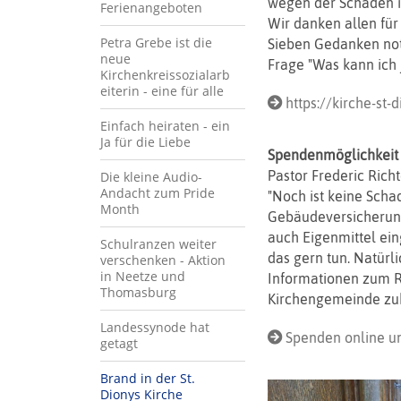
wegen der Schäden im
Ferienangeboten
Wir danken allen für 
Petra Grebe ist die
Sieben Gedanken noti
neue
Frage "Was kann ich j
Kirchenkreissozialarb
eiterin - eine für alle
https://kirche-st-d
Einfach heiraten - ein
Ja für die Liebe
Spendenmöglichkeit
Pastor Frederic Richt
Die kleine Audio-
Andacht zum Pride
"Noch ist keine Sch
Month
Gebäudeversicherung
auch Eigenmittel ei
Schulranzen weiter
das gern tun. Natürl
verschenken - Aktion
in Neetze und
Informationen zum Re
Thomasburg
Kirchengemeinde z
Landessynode hat
Spenden online u
getagt
Brand in der St.
Dionys Kirche