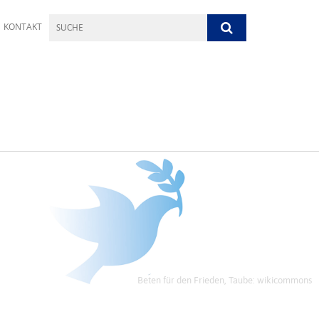
KONTAKT
Beten für den Frieden, Taube: wikicommons