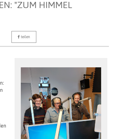
N: "ZUM HIMMEL
teilen
n:
rn
den