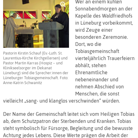
Wer an einem kühlen
Sonnabendmorgen an der
Kapelle des Waldfriedhofs
in Lüneburg vorbeikommt,
wird Zeuge einer
besonderen Zeremonie.
Dort, wo die
Tobiasgemeinschaft
Pastorin Kirstin Schauf (Ev.-Luth. St.
vierteljährlich Trauerfeiern
Laurentius-Kirche Kirchgellersen) und
Pastor Martin Karras (Hospiz – und
abhält, stehen
Klinikseelsorger im Dekanat
Ehrenamtliche
Lüneburg) sind die Sprecher:innen der
Lüneburger Tobiasgemeinschaft. Foto:
nebeneinander und
Anne-Katrin Schwanitz
nehmen Abschied von
Menschen, die sonst
vielleicht „sang- und klanglos verschwinden“ würden.
Der Name der Gemeinschaft leitet sich vom Heiligen Tobias
ab, dem Schutzpatron der Sterbenden und Kranken. Tobias
steht symbolisch für Fürsorge, Begleitung und die bewusste
Achtung jedes Lebens. Diese Werte prägen die Arbeit der