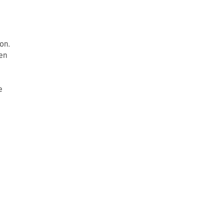
on.
en
e