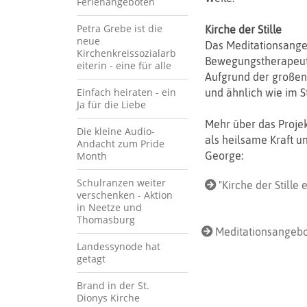
Ferienangeboten
Petra Grebe ist die
Kirche der Stille
neue
Das Meditationsange
Kirchenkreissozialarb
Bewegungstherapeuti
eiterin - eine für alle
Aufgrund der großen 
Einfach heiraten - ein
und ähnlich wie im St
Ja für die Liebe
Mehr über das Projek
Die kleine Audio-
als heilsame Kraft u
Andacht zum Pride
Month
George:
Schulranzen weiter
"Kirche der Stille
verschenken - Aktion
in Neetze und
Thomasburg
Meditationsangebo
Landessynode hat
getagt
Brand in der St.
Dionys Kirche