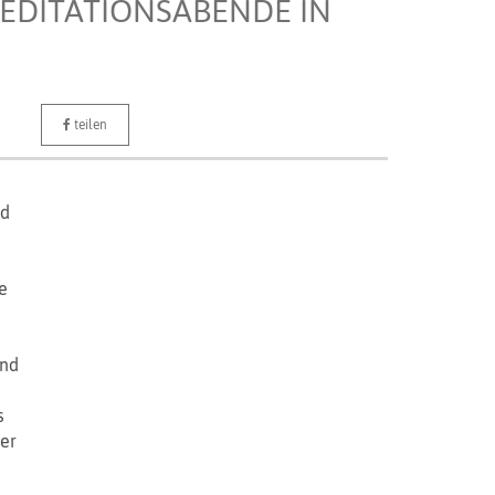
MEDITATIONSABENDE IN
teilen
nd
e
ind
s
der