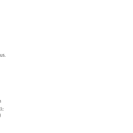
us.
h
s-
)