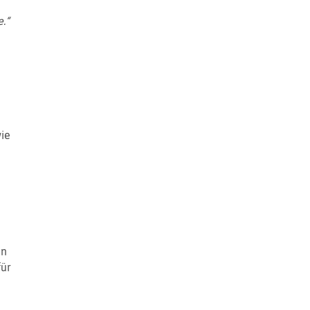
.“
ie
en
für