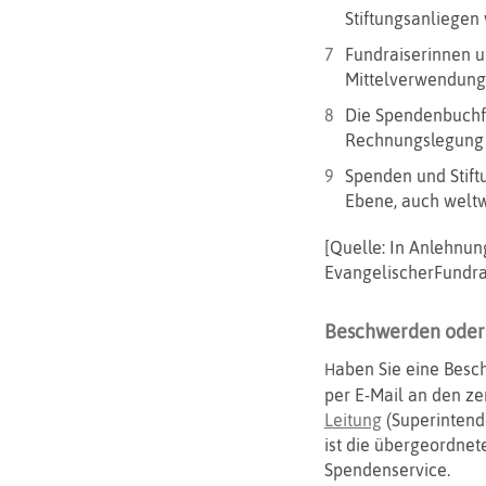
Stiftungsanliegen
Fundraiserinnen 
Mittelverwendung
Die Spendenbuchf
Rechnungslegung 
Spenden und Stiftu
Ebene, auch weltw
[Quelle: In Anlehnung
EvangelischerFundra
Beschwerden oder
aben Sie eine Besc
H
per E-Mail an den z
Leitung
(Superintende
ist die übergeordnete
Spendenservice.