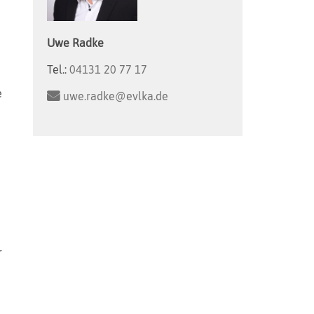
Uwe
Radke
Tel.:
04131 20 77 17
e
uwe.radke@evlka.de
r