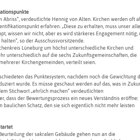
kationspunkte
m Abriss“, verdeutlichte Hennig von Alten. Kirchen werden oft a
ntifikationspunkt erfahren. „Diese zu erhalten, muss unser alle
ppt, wissen wir nicht, aber es wird stärkeres Engagement nötig,
 halten“, so der Ausschussvorsitzende.
rchenkreis Lüneburg um höchst unterschiedliche Kirchen und
ehr unterschiedlich auf die sechs Zukunftsgemeinschaften, die
hrerer Kirchengemeinden, verteilt seien.
schiedeten das Punktesystem, nachdem noch die Gewichtung 
uziert wurde. Es müsse geschaut werden auf das, was in Zukun
dem Stichwort „ehrlich machen“ verdeutlichten
r, dass der Bewertungsprozess ein neues Verständnis eröffne:
 baulichen Schatz, den sie sich eigentlich nicht mehr leisten
tartet
Beurteilung der sakralen Gebäude gehen nun an die