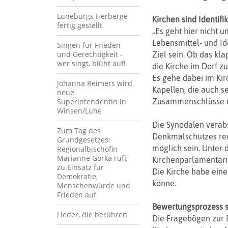
Lüneburgs Herberge
Kirchen sind Identifi
fertig gestellt
„Es geht hier nicht u
Lebensmittel- und Ide
Singen für Frieden
und Gerechtigkeit -
Ziel sein. Ob das kla
wer singt, blüht auf!
die Kirche im Dorf zu
Es gehe dabei im Ki
Johanna Reimers wird
Kapellen, die auch s
neue
Superintendentin in
Zusammenschlüsse me
Winsen/Luhe
Die Synodalen verab
Zum Tag des
Denkmalschutzes red
Grundgesetzes:
möglich sein. Unter 
Regionalbischöfin
Marianne Gorka ruft
Kirchenparlamentarie
zu Einsatz für
Die Kirche habe einen
Demokratie,
könne.
Menschenwürde und
Frieden auf
Bewertungsprozess s
Lieder, die berühren
Die Fragebögen zur 