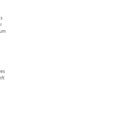
ls
r
 um
des
ft