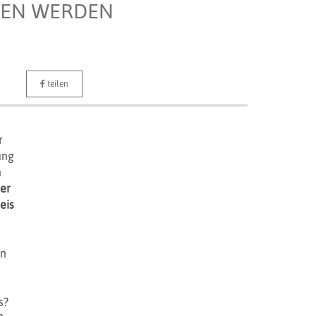
CHEN WERDEN
teilen
r
ung
n
er
eis
en
s?