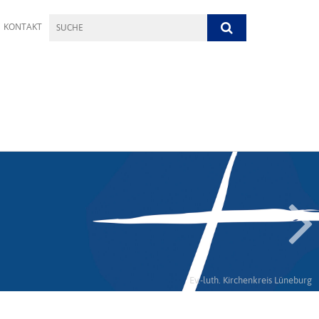
KONTAKT
Ev.-luth. Kirchenkreis Lüneburg