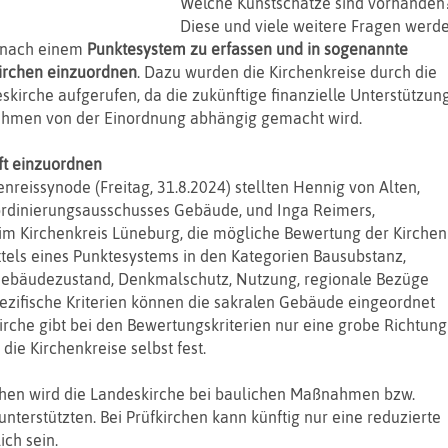
Welche Kunstschätze sind vorhanden
Diese und viele weitere Fragen werd
e nach einem
Punktesystem zu erfassen und in sogenannte
kirchen einzuordnen
. Dazu wurden die Kirchenkreise durch die
irche aufgerufen, da die zukünftige finanzielle Unterstützun
ahmen von der Einordnung abhängig gemacht wird.
ft einzuordnen
enreissynode (Freitag, 31.8.2024) stellten Hennig von Alten,
ordinierungsausschusses Gebäude, und Inga Reimers,
 Kirchenkreis Lüneburg, die mögliche Bewertung der Kirchen
ttels eines Punktesystems in den Kategorien Bausubstanz,
 Gebäudezustand, Denkmalschutz, Nutzung, regionale Bezüge
ezifische Kriterien können die sakralen Gebäude eingeordnet
rche gibt bei den Bewertungskriterien nur eine grobe Richtung
 die Kirchenkreise selbst fest.
chen wird die Landeskirche bei baulichen Maßnahmen bzw.
nterstützten. Bei Prüfkirchen kann künftig nur eine reduzierte
ch sein.