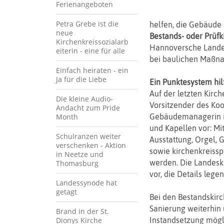
Ferienangeboten
Petra Grebe ist die
helfen, die Gebäud
neue
Bestands- oder Prüf
Kirchenkreissozialarb
Hannoversche Landesk
eiterin - eine für alle
bei baulichen Maßn
Einfach heiraten - ein
Ja für die Liebe
Ein Punktesystem hil
Auf der letzten Kirch
Die kleine Audio-
Vorsitzender des Ko
Andacht zum Pride
Month
Gebäudemanagerin im
und Kapellen vor: Mi
Schulranzen weiter
Ausstattung, Orgel,
verschenken - Aktion
sowie kirchenkreissp
in Neetze und
werden. Die Landeski
Thomasburg
vor, die Details legen
Landessynode hat
getagt
Bei den Bestandskir
Sanierung weiterhin u
Brand in der St.
Dionys Kirche
Instandsetzung mögli