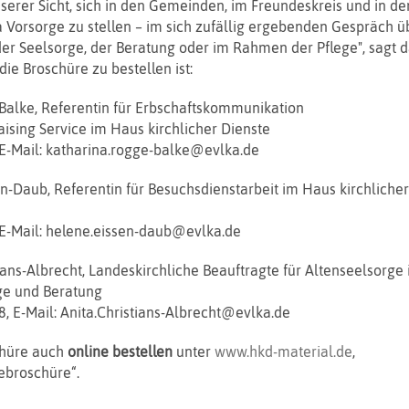
nserer Sicht, sich in den Gemeinden, im Freundeskreis und in de
Vorsorge zu stellen – im sich zufällig ergebenden Gespräch ü
der Seelsorge, der Beratung oder im Rahmen der Pflege", sagt 
ie Broschüre zu bestellen ist:
Balke, Referentin für Erbschaftskommunikation
ising Service im Haus kirchlicher Dienste
 E-Mail: katharina.rogge-balke@evlka.de
n-Daub, Referentin für Besuchsdienstarbeit im Haus kirchlicher
 E-Mail: helene.eissen-daub@evlka.de
tians-Albrecht, Landeskirchliche Beauftragte für Altenseelsorge
ge und Beratung
8, E-Mail: Anita.Christians-Albrecht@evlka.de
chüre auch
online bestellen
unter
www.hkd-material.de
,
ebroschüre“.