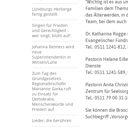
"Wichtig ist es aus u
Familien dem Thema 
Lüneburgs Herberge
fertig gestellt
das Älterwerden, in 
Team, bei dem auch d
Singen für Frieden
und Gerechtigkeit -
Dr. Katharina Rogge-
wer singt, blüht auf!
Evangelischer Fundra
Johanna Reimers wird
Tel.: 0511 1241-812,
neue
Superintendentin in
Pastorin Helene Eiße
Winsen/Luhe
Dienste
Tel.: 0511 1241-589,
Zum Tag des
Grundgesetzes:
Regionalbischöfin
Pastorin Anita Chris
Marianne Gorka ruft
Zentrum für Seelsor
zu Einsatz für
Tel.: 0511 79 00 31-1
Demokratie,
Menschenwürde und
Frieden auf
Sie können die Bros
Suchbegriff „Vorsorg
Lieder, die berühren