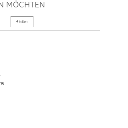
EN MÖCHTEN
teilen
r
rne
n