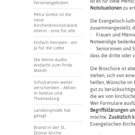
ist es für viele Mens
Ferienangeboten
Notsituationen
zu ert
Petra Grebe ist die
neue
Die Evangelisch-luth
Kirchenkreissozialarb
zusammengestellt, d
eiterin - eine für alle
· Frauen und Männer,
Notwendige bedenke
Einfach heiraten - ein
Ja für die Liebe
· Seniorinnen und Se
dass die dritte oder
Die kleine Audio-
Andacht zum Pride
Die Broschüre ist ab
Month
stehen, sich von ei
Schulranzen weiter
helfen, Wünsche im H
verschenken - Aktion
gut zu berücksichtig
in Neetze und
die wir von kirchliche
Thomasburg
Wer Formulare ausfül
Landessynode hat
Begriffsklärungen u
getagt
möchte.
Zusätzlich 
Evangelischen Kirch
Brand in der St.
Dionys Kirche