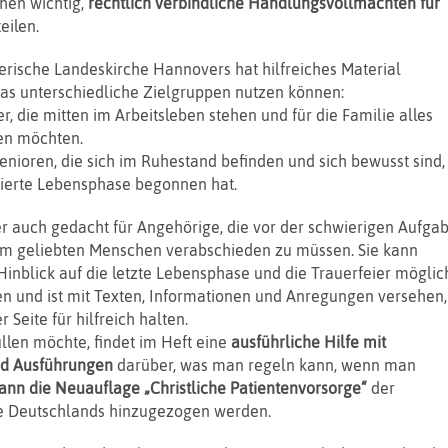
chen wichtig,
rechtlich verbindliche Handlungsvollmachten für
eilen.
erische Landeskirche Hannovers hat hilfreiches Material
as unterschiedliche Zielgruppen nutzen können:
 die mitten im Arbeitsleben stehen und für die Familie alles
n möchten.
nioren, die sich im Ruhestand befinden und sich bewusst sind,
 vierte Lebensphase begonnen hat.
er auch gedacht für Angehörige, die vor der schwierigen Aufga
nem geliebten Menschen verabschieden zu müssen. Sie kann
inblick auf die letzte Lebensphase und die Trauerfeier möglic
en und ist mit Texten, Informationen und Anregungen versehen,
r Seite für hilfreich halten.
len möchte, findet im Heft eine
ausführliche Hilfe mit
nd Ausführungen
darüber, was man regeln kann, wenn man
kann die Neuauflage „Christliche Patientenvorsorge“
der
e Deutschlands hinzugezogen werden.