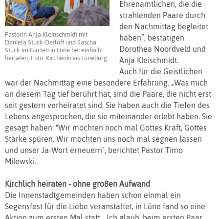
Ehrenamtlichen, die die
strahlenden Paare durch
den Nachmittag begleitet
Pastorin Anja Kleinschmidt mit
haben“, bestätigen
Daniela Stuck-Detloff und Sascha
Dorothea Noordveld und
Stuck im Garten in Lüne bei einfach
heiraten, Foto: Kirchenkreis Lüneburg
Anja Kleischmidt.
Auch für die Geistlichen
war der Nachmittag eine besondere Erfahrung. „Was mich
an diesem Tag tief berührt hat, sind die Paare, die nicht erst
seit gestern verheiratet sind. Sie haben auch die Tiefen des
Lebens angesprochen, die sie miteinander erlebt haben. Sie
gesagt haben: "Wir möchten noch mal Gottes Kraft, Gottes
Stärke spüren. Wir möchten uns noch mal segnen lassen
und unser Ja-Wort erneuern", berichtet Pastor Timo
Milewski.
Kirchlich heiraten - ohne großen Aufwand
Die Innenstadtgemeinden haben schon einmal ein
Segensfest für die Liebe veranstaltet, in Lüne fand so eine
Aktion zum ersten Mal statt. „Ich glaub, beim ersten Paar,