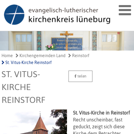
Altardetail Kirche in Reinstorf, Foto: B. Neß
Home
Kirchengemeinden Land
Reinstorf
St. Vitus-Kirche Reinstorf
ST. VITUS-
teilen
KIRCHE
REINSTORF
St. Vitus-Kirche in Reinstorf
Recht unscheinbar, fast
geduckt, zeigt sich diese
Kirche dem Betrachter.