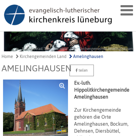
Fensterdetail "Der gute Hirte", Foto: Kirchengemeinde Amelinghausen
Home
Kirchengemeinden Land
Amelinghausen
AMELINGHAUSEN
teilen
Ev.-luth.
Hippolitkirchengemeinde
Amelinghausen
Zur Kirchengemeinde
gehören die Orte
Amelinghausen, Bockum,
Dehnsen, Diersbüttel,