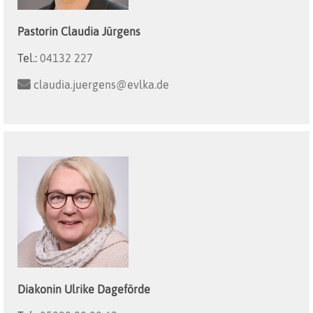
Pastorin
Claudia
Jürgens
Tel.:
04132 227
claudia.juergens@evlka.de
Diakonin
Ulrike
Dageförde