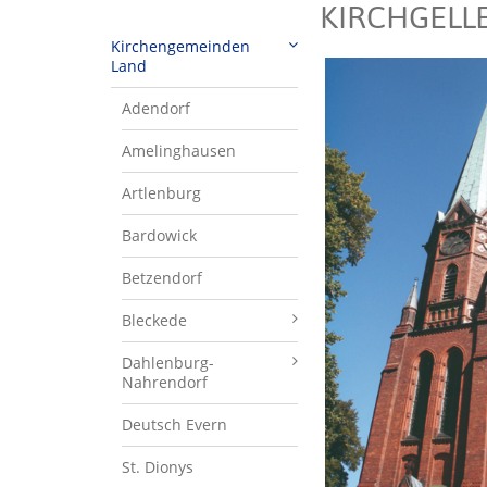
KIRCHGELL
Kirchengemeinden
Land
Adendorf
Amelinghausen
Artlenburg
Bardowick
Betzendorf
Bleckede
Dahlenburg-
Nahrendorf
Deutsch Evern
St. Dionys