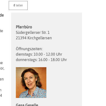
teilen
nde
Pfarrbüro
te
Südergellerser Str. 1
21394 Kirchgellersen
Öffnungszeiten:
dienstags: 10.00 - 12.00 Uhr
donnerstags: 16.00 - 18.00 Uhr
he
or,
hen
h
44
Gesa
Geselle