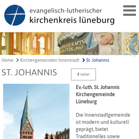
St. Johannis Lüneburg Orgel
St. Johannis Lüneburg
St. Johannis Lüneburg
Home
Kirchengemeinden Innenstadt
St. Johannis
ST. JOHANNIS
teilen
Ev.-luth. St. Johannis
Kirchengemeinde
Lüneburg
Die Innenstadtgemeinde
ist modern und kulturell
geprägt, bietet
Traditionelles sowie