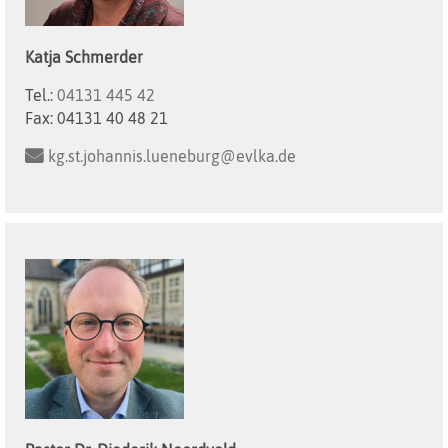
Katja
Schmerder
Tel.:
04131 445 42
Fax:
04131 40 48 21
kg.st.johannis.lueneburg@evlka.de