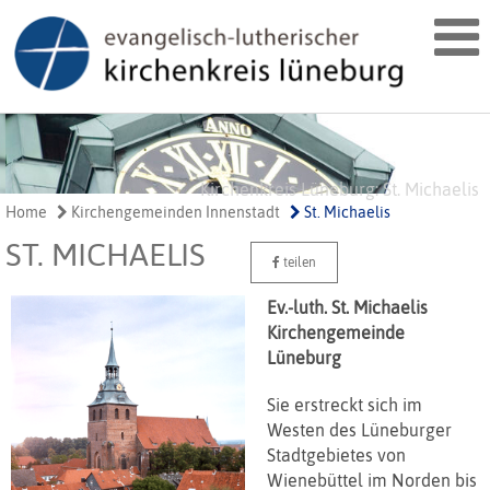
Kirchenkreis Lüneburg: St. Michaelis
St. Michaelis Lüneburg
St. Michaelis Lüneburg
Home
Kirchengemeinden Innenstadt
St. Michaelis
ST. MICHAELIS
teilen
Ev.-luth. St. Michaelis
Kirchengemeinde
Lüneburg
Sie erstreckt sich im
Westen des Lüneburger
Stadtgebietes von
Wienebüttel im Norden bis