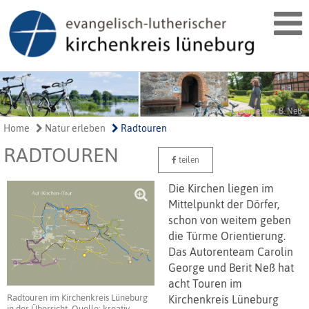
Fotos: C. Cordes (l.), B. Neß
Home
Natur erleben
Radtouren
RADTOUREN
teilen
Die Kirchen liegen im
Mittelpunkt der Dörfer,
schon von weitem geben
die Türme Orientierung.
Das Autorenteam Carolin
George und Berit Neß hat
acht Touren im
Radtouren im Kirchenkreis Lüneburg
Kirchenkreis Lüneburg
in der Übersicht, Quelle: kreativ-